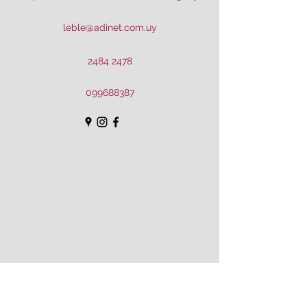
leble@adinet.com.uy
2484 2478
099688387