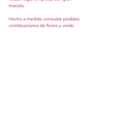
maceta.
Hecho a medida, consultar posibles
combinaciones de flores y verde.
Florería Le blé
2484 2478
099688387
Mateo Vidal 3351, 11600 Montevideo,
Departamento de Montevideo, Uruguay
Política de privacidad