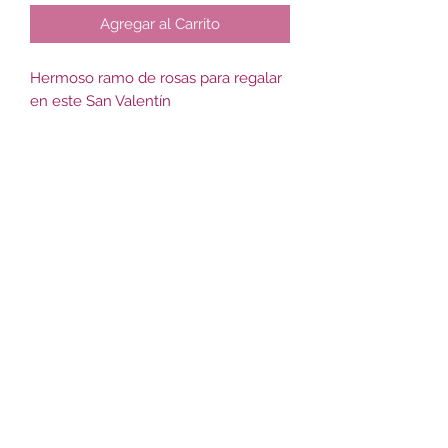
Agregar al Carrito
Hermoso ramo de rosas para regalar
en este San Valentín
Florería Le blé
2484 2478
099688387
Mateo Vidal 3351, 11600 Montevideo,
Departamento de Montevideo, Uruguay