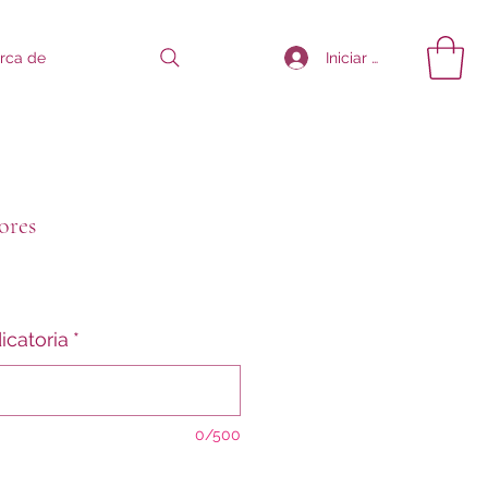
Iniciar sesión
rca de
ores
io
icatoria
*
0/500