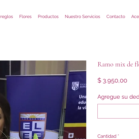
rreglos
Flores
Productos
Nuestro Servicios
Contacto
Ace
Ramo mix de fl
Prec
$ 3.950,00
Agregue su ded
Cantidad
*